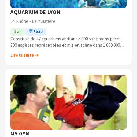
AQUARIUM DE LYON
📍 Rhône - La Mulatière
1 an
☔ Pluie
Constitué de 47 aquariums abritant 5 000 spécimens parmi
300 espèces représentées et mis en scène dans 1 000 000
litres d'eau.
Lire la suite →
Le plus grand des aquariums s'appelle la Fosse aux requins,
(...)
MY GYM