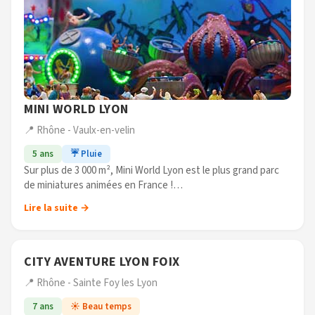
MINI WORLD LYON
📍 Rhône - Vaulx-en-velin
5 ans
☔ Pluie
Sur plus de 3 000 m², Mini World Lyon est le plus grand parc
de miniatures animées en France !
Plus de 70 000 heures de travail ont été nécessaires pour
Lire la suite →
fabriquer les 3 premiers mondes et tous (...)
CITY AVENTURE LYON FOIX
📍 Rhône - Sainte Foy les Lyon
7 ans
☀️ Beau temps