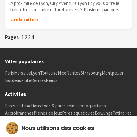
A proximité de Lyon, City Aventure Lyon Foy vous offre le
bien-être d'un cadre naturel préservé. Plusieurs parcours
s'offriront à toute la famille, selon les âges et les désirs :
Lire la suite →
ponts de (...)
Pages
:
1
2
3
4
Villes populaires
Paris
Marseille
Lyon
Toulouse
Nice
Nantes
Strasbourg
Montpellier
Bordeaux
Lille
Rennes
Reims
Activites
Parcs d'attractions
Zoos & parcs animaliers
Aquariums
Accrobranches
Plaines de jeux
Parcs aquatiques
Bowlings
Patinoires
Informations
Nous utilisons des cookies