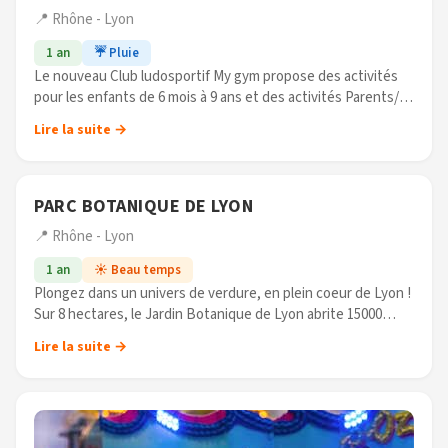
📍 Rhône - Lyon
1 an
☔ Pluie
Le nouveau Club ludosportif My gym propose des activités
pour les enfants de 6 mois à 9 ans et des activités Parents/
enfants pour les 6 mois à 3 ans et demi. Enfin des activités
Lire la suite →
ludiques (...)
PARC BOTANIQUE DE LYON
📍 Rhône - Lyon
1 an
☀️ Beau temps
Plongez dans un univers de verdure, en plein coeur de Lyon !
Sur 8 hectares, le Jardin Botanique de Lyon abrite 15000
espèces, mais aussi 6500m2 de serres... Au-delà du plaisir de
Lire la suite →
la promenade, (...)