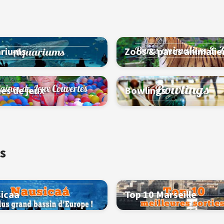
riums
Zoos & parcs animalie
nes de jeux
Bowlings
s
icaa
Top 10 Marseille