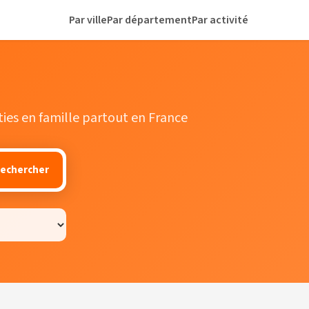
Par ville
Par département
Par activité
orties en famille partout en France
echercher