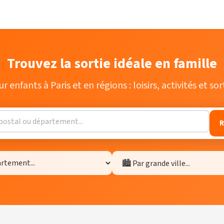
Trouvez la sortie idéale en famille
r enfants à Paris et en régions : loisirs, activités et s
R