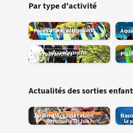
Par type d'activité
Parcs d'attractions
Aqua
Accrobranches
Plai
Actualités des sorties enfant
Jardin d'Acclimatation
Naus