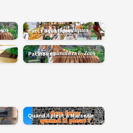
rs
Parcs aquatiques
Patinoires
Quand il pleut à Marseille