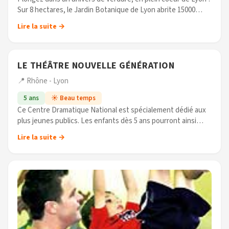
Sur 8 hectares, le Jardin Botanique de Lyon abrite 15000
espèces, mais aussi 6500m2 de serres... Au-delà du plaisir de
Lire la suite →
la promenade, (...)
LE THÉÂTRE NOUVELLE GÉNÉRATION
📍 Rhône - Lyon
5 ans
☀️ Beau temps
Ce Centre Dramatique National est spécialement dédié aux
plus jeunes publics. Les enfants dès 5 ans pourront ainsi
découvrir les petits bijoux de spectacles mis en scène par le
Lire la suite →
Théâtre (...)