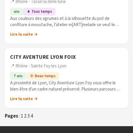
📍 Rhône - Tassin la demi-lune
ans
👧 Tous temps
Aux couleurs des agrumes et à la silhouette du pot de
confiture à moustache, l’atelier m[ART]melade se veut le
mélange de plusieurs disciplines d’Arts et Techniques.
Lire la suite →
Toujours en évolution et (...)
CITY AVENTURE LYON FOIX
📍 Rhône - Sainte Foy les Lyon
7 ans
☀️ Beau temps
A proximité de Lyon, City Aventure Lyon Foy vous offre le
bien-être d'un cadre naturel préservé. Plusieurs parcours
s'offriront à toute la famille, selon les âges et les désirs :
Lire la suite →
ponts de (...)
Pages
:
1
2
3
4