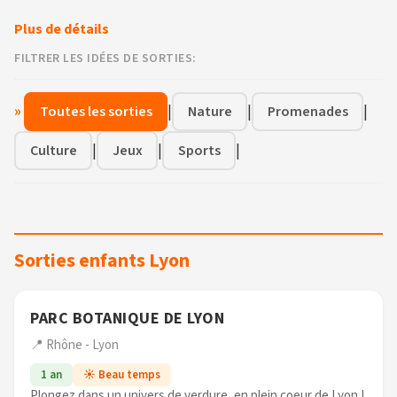
Plus de détails
FILTRER LES IDÉES DE SORTIES:
»
|
|
|
Toutes les sorties
Nature
Promenades
|
|
|
Culture
Jeux
Sports
Sorties enfants Lyon
PARC BOTANIQUE DE LYON
📍 Rhône - Lyon
1 an
☀️ Beau temps
Plongez dans un univers de verdure, en plein coeur de Lyon !