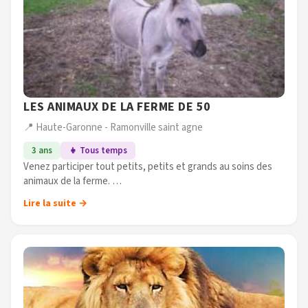
LES ANIMAUX DE LA FERME DE 50
📍 Haute-Garonne - Ramonville saint agne
3 ans
👧 Tous temps
Venez participer tout petits, petits et grands au soins des
animaux de la ferme.
Au programme, soins et gros câlins avec les lapins,
Lire la suite →
chèvres,cochons, chevaux et ânes, sans oublier nos bêtes à
(...)