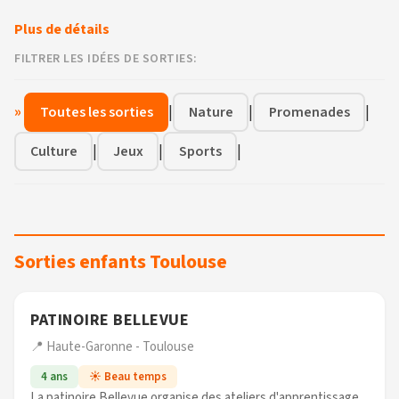
Plus de détails
FILTRER LES IDÉES DE SORTIES:
»
|
|
|
Toutes les sorties
Nature
Promenades
|
|
|
Culture
Jeux
Sports
Sorties enfants Toulouse
PATINOIRE BELLEVUE
📍 Haute-Garonne - Toulouse
4 ans
☀️ Beau temps
La patinoire Bellevue organise des ateliers d'apprentissage