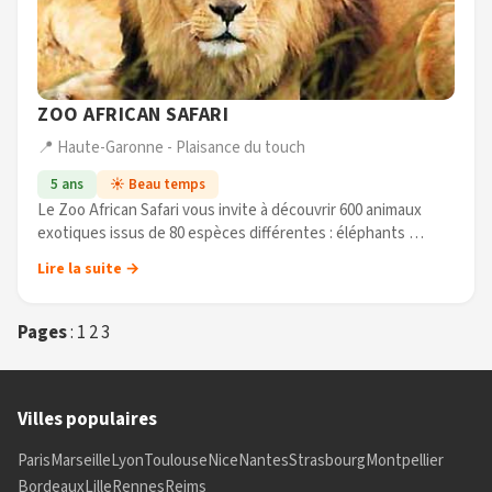
ZOO AFRICAN SAFARI
📍 Haute-Garonne - Plaisance du touch
5 ans
☀️ Beau temps
Le Zoo African Safari vous invite à découvrir 600 animaux
exotiques issus de 80 espèces différentes : éléphants
d’Afrique, lions, zèbres, watusis, tigres de Sibérie, flamants
Lire la suite →
roses, (...)
Pages
:
1
2
3
Villes populaires
Paris
Marseille
Lyon
Toulouse
Nice
Nantes
Strasbourg
Montpellier
Bordeaux
Lille
Rennes
Reims