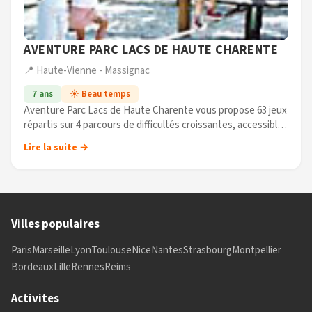
AVENTURE PARC LACS DE HAUTE CHARENTE
📍 Haute-Vienne - Massignac
7 ans
☀️ Beau temps
Aventure Parc Lacs de Haute Charente vous propose 63 jeux
répartis sur 4 parcours de difficultés croissantes, accessibles
à toute la famille. Poutres, tonneaux, tyroliennes, sauts de
Lire la suite →
Tarzan et (...)
Villes populaires
Paris
Marseille
Lyon
Toulouse
Nice
Nantes
Strasbourg
Montpellier
Bordeaux
Lille
Rennes
Reims
Activites