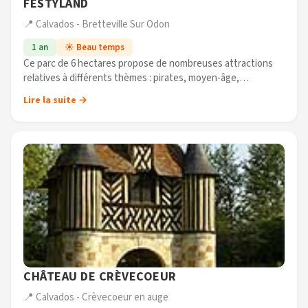
FESTYLAND
📍 Calvados - Bretteville Sur Odon
1 an
☀️ Beau temps
Ce parc de 6 hectares propose de nombreuses attractions
relatives à différents thèmes : pirates, moyen-âge,
préhistoire ou vikings. Vous n'aurez que l'embarras du choix,
Lire la suite →
entre le circuit de (...)
CHÂTEAU DE CRÈVECOEUR
📍 Calvados - Crèvecoeur en auge