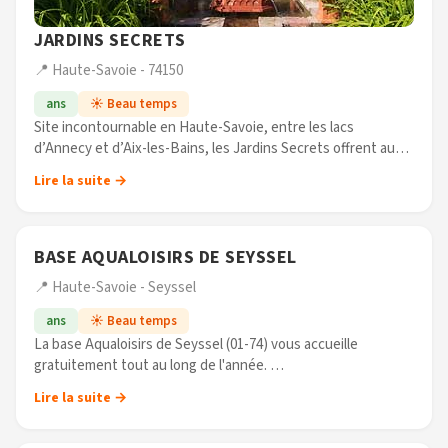
JARDINS SECRETS
📍 Haute-Savoie - 74150
ans
☀️ Beau temps
Site incontournable en Haute-Savoie, entre les lacs
d’Annecy et d’Aix-les-Bains, les Jardins Secrets offrent aux
visiteurs une promenade dépaysante sur 7000 m2. Avec leurs
Lire la suite →
yeux d'enfants, ils (...)
BASE AQUALOISIRS DE SEYSSEL
📍 Haute-Savoie - Seyssel
ans
☀️ Beau temps
La base Aqualoisirs de Seyssel (01-74) vous accueille
gratuitement tout au long de l'année.
En été, un plan d'eau surveillé pour la baignade, des jeux
Lire la suite →
pour les enfants (pyramide corde, (...)