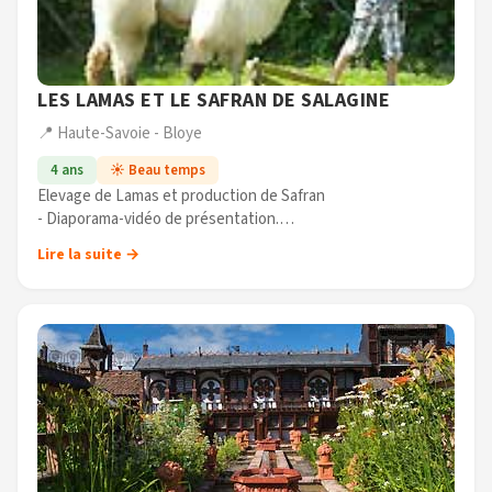
LES LAMAS ET LE SAFRAN DE SALAGINE
📍 Haute-Savoie - Bloye
4 ans
☀️ Beau temps
Elevage de Lamas et production de Safran
- Diaporama-vidéo de présentation.
- Brossage des animaux.
Lire la suite →
- Parcours d'obstacles.
- Balade en direction des étangs de Crosagny (site naturel
(...)