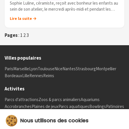
Sophie Luline, céramiste, reçoit avec bonheur les enfants au
sein de son atelier, le mercredi après-midi et pendant les
vacances scolaire pour des stages.
Lire la suite →
C'est dans un groupe de 5 enfants (...)
Pages
:
1
2
3
Villes populaires
Paris
Marseille
Lyon
Toulouse
Nice
Nantes
Strasbourg
Montpellier
Bordeaux
Lille
Rennes
Reims
Activites
Parcs d'attractions
Zoos & parcs animaliers
Aquariums
Accrobranches
Plaines de jeux
Parcs aquatiques
Bowlings
Patinoires
Informations
Nous utilisons des cookies