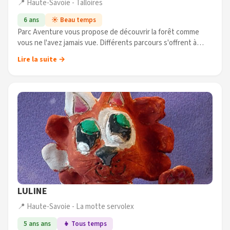
📍 Haute-Savoie - Talloires
6 ans
☀️ Beau temps
Parc Aventure vous propose de découvrir la forêt comme
vous ne l'avez jamais vue. Différents parcours s'offrent à
votre audace : passerelles, poutres, filets, liane de Tarzan et
Lire la suite →
autre (...)
LULINE
📍 Haute-Savoie - La motte servolex
5 ans ans
👧 Tous temps