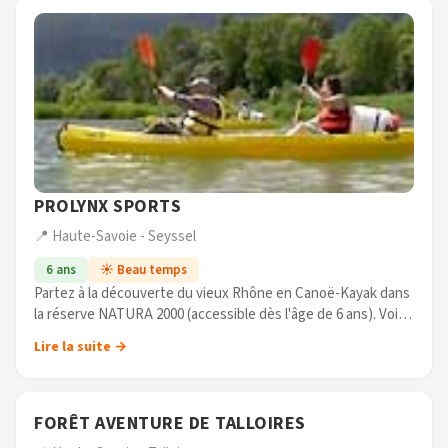
PROLYNX SPORTS
📍 Haute-Savoie - Seyssel
6 ans
☀️ Beau temps
Partez à la découverte du vieux Rhône en Canoë-Kayak dans
la réserve NATURA 2000 (accessible dès l'âge de 6 ans). Voir
la vidéo de présentation sur le site internet.
Lire la suite →
Seul, en famille, (...)
FORÊT AVENTURE DE TALLOIRES