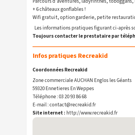
Parcours d'aventures, labyrinthes, toboggans, 
+ 6 châteaux gonflables !
Wifi gratuit, option garderie, petite restaurati
Les informations pratiques figurant ci-après son
Toujours contacter le prestataire par téléph
Infos pratiques Recreakid
Coordonnées Recreakid
Zone commerciale AUCHAN Englos les Géants
59320 Ennetieres En Weppes
Téléphone : 03 20 93 86 68
E-mail : contact@recreakid.fr
Site internet :
http://www.recreakid.fr