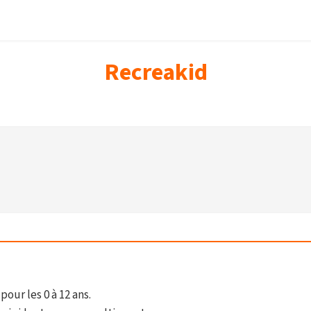
Recreakid
our les 0 à 12 ans.