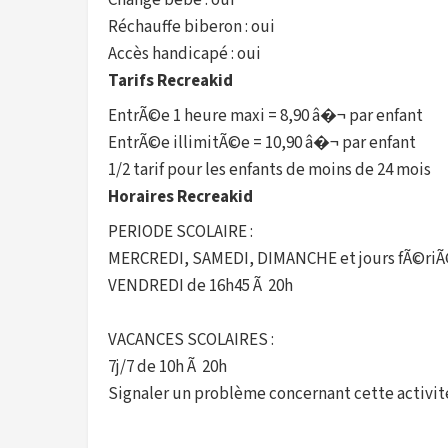
Change bébé : oui
Réchauffe biberon : oui
Accès handicapé : oui
Tarifs Recreakid
EntrÃ©e 1 heure maxi = 8,90 â�¬ par enfant
EntrÃ©e illimitÃ©e = 10,90 â�¬ par enfant
1/2 tarif pour les enfants de moins de 24 mois
Horaires Recreakid
PERIODE SCOLAIRE :
MERCREDI, SAMEDI, DIMANCHE et jours fÃ©riÃ©
VENDREDI de 16h45 Ã 20h
VACANCES SCOLAIRES :
7j/7 de 10h Ã 20h
Signaler un problème concernant cette activit