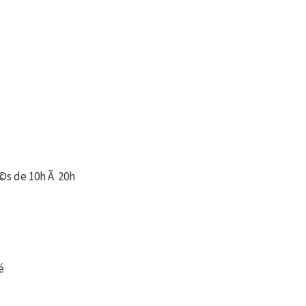
s de 10h Ã 20h
é