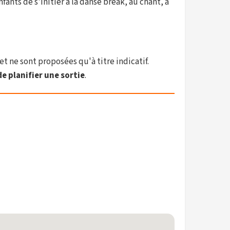
ants de s'initier à la danse break, au chant, à
et ne sont proposées qu'à titre indicatif.
e planifier une sortie
.