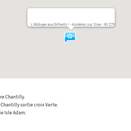
L'Abbaye aux Enfants ! - Asnières sur Oise - 95 270
re Chantilly.
Chantilly sortie croix Verte.
ie Isle Adam.