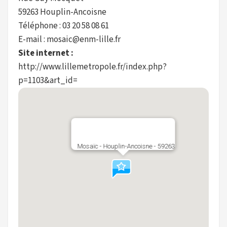
59263 Houplin-Ancoisne
Téléphone : 03 20 58 08 61
E-mail : mosaic@enm-lille.fr
Site internet :
http://www.lillemetropole.fr/index.php?
p=1103&art_id=
Mosaïc - Houplin-Ancoisne - 59263