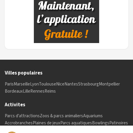
Villes populaires
Paris
Marseille
Lyon
Toulouse
Nice
Nantes
Strasbourg
Montpellier
Bordeaux
Lille
Rennes
Reims
Activites
Parcs d'attractions
Zoos & parcs animaliers
Aquariums
Accrobranches
Plaines de jeux
Parcs aquatiques
Bowlings
Patinoires