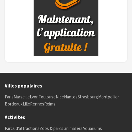
Villes populaires
Paris
Marseille
Lyon
Toulouse
Nice
Nantes
Strasbourg
Montpellier
Bordeaux
Lille
Rennes
Reims
Activites
Parcs d'attractions
Zoos & parcs animaliers
Aquariums