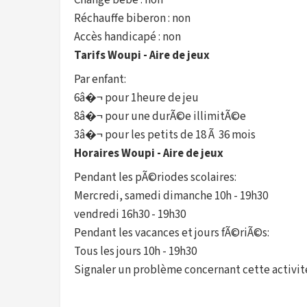
Change bébé : non
Réchauffe biberon : non
Accès handicapé : non
Tarifs Woupi - Aire de jeux
Par enfant:
6â�¬ pour 1heure de jeu
8â�¬ pour une durÃ©e illimitÃ©e
3â�¬ pour les petits de 18 Ã 36 mois
Horaires Woupi - Aire de jeux
Pendant les pÃ©riodes scolaires:
Mercredi, samedi dimanche 10h - 19h30
vendredi 16h30 - 19h30
Pendant les vacances et jours fÃ©riÃ©s:
Tous les jours 10h - 19h30
Signaler un problème concernant cette activit