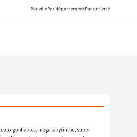
Par ville
Par département
Par activité
hâteaux gonflables, mega labyrinthe, super