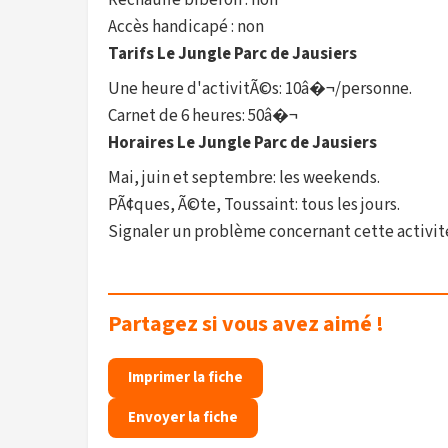
Réchauffe biberon : non
Accès handicapé : non
Tarifs Le Jungle Parc de Jausiers
Une heure d'activitÃ©s: 10â�¬/personne.
Carnet de 6 heures: 50â�¬
Horaires Le Jungle Parc de Jausiers
Mai, juin et septembre: les weekends.
PÃ¢ques, Ã©te, Toussaint: tous les jours.
Signaler un problème concernant cette activit
Partagez si vous avez aimé !
Imprimer la fiche
Envoyer la fiche