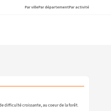
Par ville
Par département
Par activité
 difficulté croissante, au coeur de la forêt.