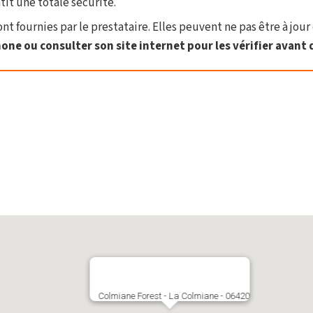
tit une totale sécurité.
t fournies par le prestataire. Elles peuvent ne pas être à jour 
one ou consulter son site internet pour les vérifier avant d
Colmiane Forest - La Colmiane - 06420