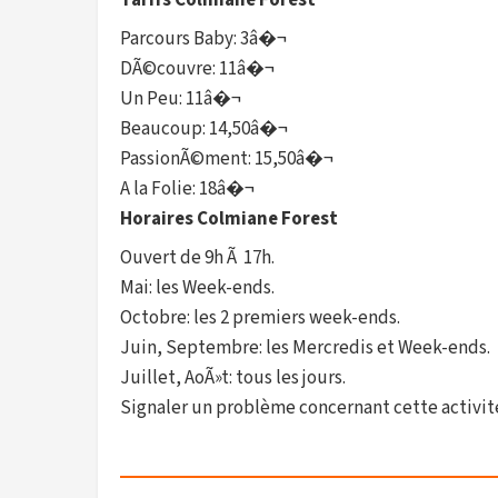
Tarifs Colmiane Forest
Parcours Baby: 3â�¬
DÃ©couvre: 11â�¬
Un Peu: 11â�¬
Beaucoup: 14,50â�¬
PassionÃ©ment: 15,50â�¬
A la Folie: 18â�¬
Horaires Colmiane Forest
Ouvert de 9h Ã 17h.
Mai: les Week-ends.
Octobre: les 2 premiers week-ends.
Juin, Septembre: les Mercredis et Week-ends.
Juillet, AoÃ»t: tous les jours.
Signaler un problème concernant cette activit