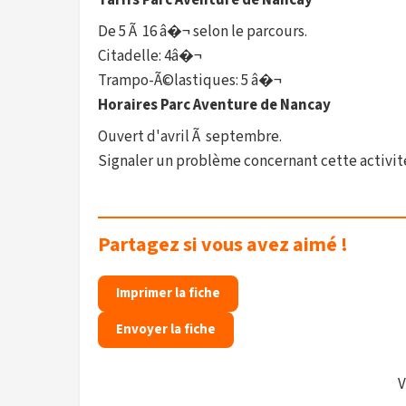
Tarifs Parc Aventure de Nancay
De 5 Ã 16 â�¬ selon le parcours.
Citadelle: 4â�¬
Trampo-Ã©lastiques: 5 â�¬
Horaires Parc Aventure de Nancay
Ouvert d'avril Ã septembre.
Signaler un problème concernant cette activit
Partagez si vous avez aimé !
Imprimer la fiche
Envoyer la fiche
V