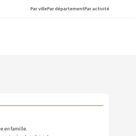
Par ville
Par département
Par activité
e en famille.