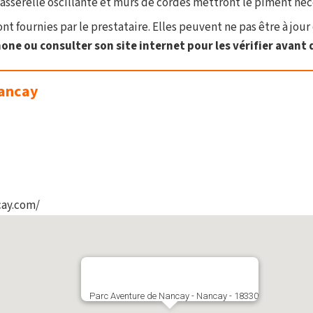
passerelle oscillante et murs de cordes mettront le piment néces
t fournies par le prestataire. Elles peuvent ne pas être à jour 
one ou consulter son site internet pour les vérifier avant d
Nancay
cay.com/
Parc Aventure de Nancay - Nancay - 18330