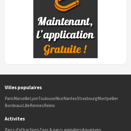
Villes populaires
Paris
Marseille
Lyon
Toulouse
Nice
Nantes
Strasbourg
Montpellier
Bordeaux
Lille
Rennes
Reims
Activites
Parcs d'attractions
Zoos & parcs animaliers
Aquariums