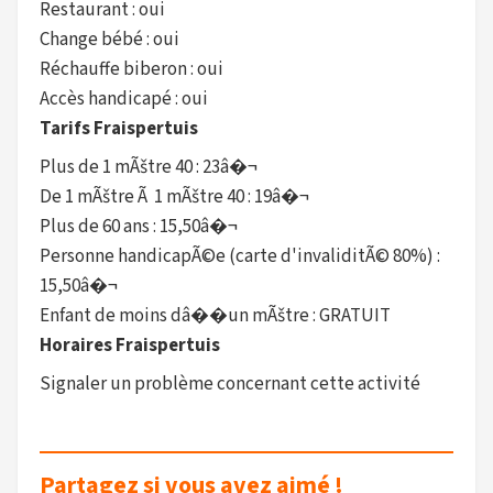
Restaurant : oui
Change bébé : oui
Réchauffe biberon : oui
Accès handicapé : oui
Tarifs Fraispertuis
Plus de 1 mÃštre 40 : 23â�¬
De 1 mÃštre Ã 1 mÃštre 40 : 19â�¬
Plus de 60 ans : 15,50â�¬
Personne handicapÃ©e (carte d'invaliditÃ© 80%) :
15,50â�¬
Enfant de moins dâ��un mÃštre : GRATUIT
Horaires Fraispertuis
Signaler un problème concernant cette activité
Partagez si vous avez aimé !