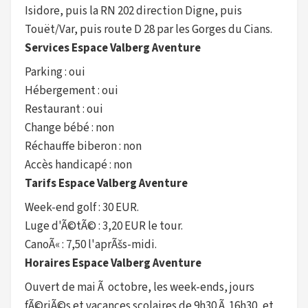
Isidore, puis la RN 202 direction Digne, puis
Touët/Var, puis route D 28 par les Gorges du Cians.
Services Espace Valberg Aventure
Parking : oui
Hébergement : oui
Restaurant : oui
Change bébé : non
Réchauffe biberon : non
Accès handicapé : non
Tarifs Espace Valberg Aventure
Week-end golf : 30 EUR.
Luge d'Ã©tÃ© : 3,20 EUR le tour.
CanoÃ« : 7,50 l'aprÃšs-midi.
Horaires Espace Valberg Aventure
Ouvert de mai Ã octobre, les week-ends, jours
fÃ©riÃ©s et vacances scolaires de 9h30 Ã 16h30, et