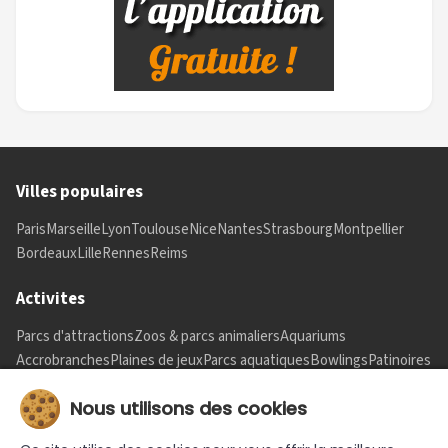
Villes populaires
Paris
Marseille
Lyon
Toulouse
Nice
Nantes
Strasbourg
Montpellier
Bordeaux
Lille
Rennes
Reims
Activites
Parcs d'attractions
Zoos & parcs animaliers
Aquariums
Accrobranches
Plaines de jeux
Parcs aquatiques
Bowlings
Patinoires
Informations
Nous utilisons des cookies
Nous contacter
Mentions legales