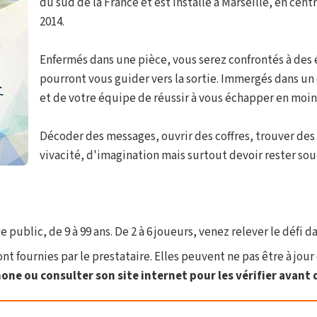
du sud de la France et est installé à Marseille, en cent
2014.
Enfermés dans une pièce, vous serez confrontés à des 
pourront vous guider vers la sortie. Immergés dans un 
et de votre équipe de réussir à vous échapper en moin
Décoder des messages, ouvrir des coffres, trouver des o
vivacité, d'imagination mais surtout devoir rester so
ublic, de 9 à 99 ans. De 2 à 6 joueurs, venez relever le défi dan
t fournies par le prestataire. Elles peuvent ne pas être à jour 
one ou consulter son site internet pour les vérifier avant d