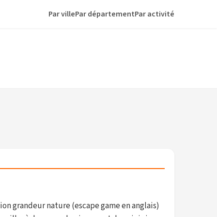
Par ville
Par département
Par activité
ion grandeur nature (escape game en anglais)