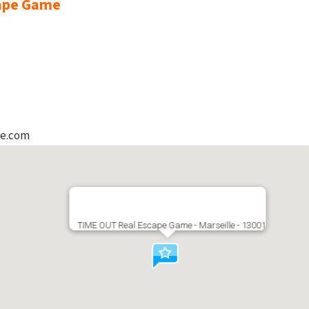
cape Game
me.com
TIME OUT Real Escape Game - Marseille - 13001