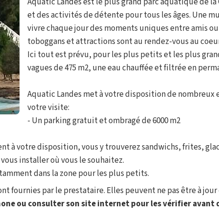
Aquatic Landes est le plus grand parc aquatique de la
et des activités de détente pour tous les âges. Une m
vivre chaque jour des moments uniques entre amis ou en
toboggans et attractions sont au rendez-vous au coeu
Ici tout est prévu, pour les plus petits et les plus gra
vagues de 475 m2, une eau chauffée et filtrée en perm
Aquatic Landes met à votre disposition de nombreux 
votre visite:
- Un parking gratuit et ombragé de 6000 m2
nt à votre disposition, vous y trouverez sandwichs, frites, glac
vous installer où vous le souhaitez.
tamment dans la zone pour les plus petits.
t fournies par le prestataire. Elles peuvent ne pas être à jour 
one ou consulter son site internet pour les vérifier avant d