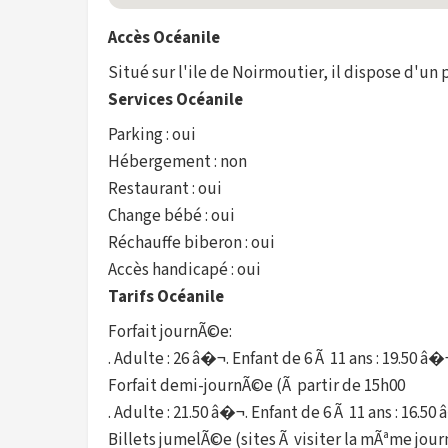
Accès Océanile
Situé sur l'ile de Noirmoutier, il dispose d'un 
Services Océanile
Parking : oui
Hébergement : non
Restaurant : oui
Change bébé : oui
Réchauffe biberon : oui
Accès handicapé : oui
Tarifs Océanile
Forfait journÃ©e:
. Adulte : 26 â�¬. Enfant de 6 Ã 11 ans : 19.50 â�
Forfait demi-journÃ©e (Ã partir de 15h00
. Adulte : 21.50 â�¬. Enfant de 6 Ã 11 ans : 16.50
Billets jumelÃ©e (sites Ã visiter la mÃªme jou