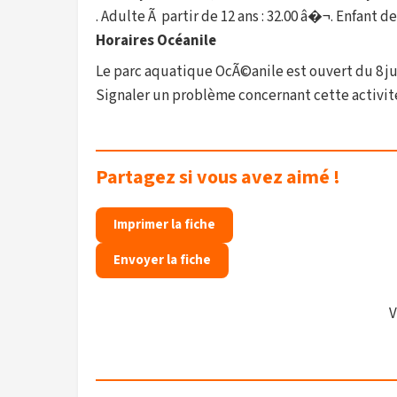
. Adulte Ã partir de 12 ans : 32.00 â�¬. Enfant de
Horaires Océanile
Le parc aquatique OcÃ©anile est ouvert du 8 jui
Signaler un problème concernant cette activit
Partagez si vous avez aimé !
Imprimer la fiche
Envoyer la fiche
V