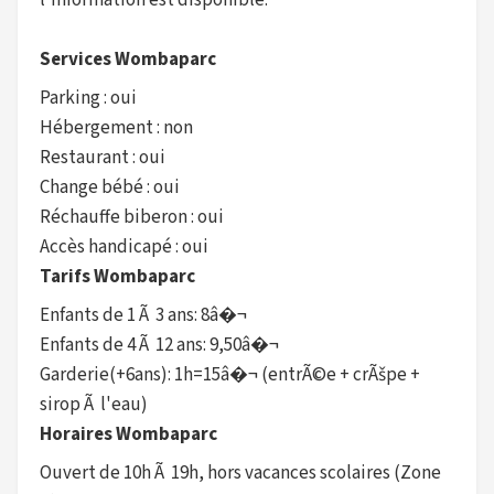
Services Wombaparc
Parking : oui
Hébergement : non
Restaurant : oui
Change bébé : oui
Réchauffe biberon : oui
Accès handicapé : oui
Tarifs Wombaparc
Enfants de 1 Ã 3 ans: 8â�¬
Enfants de 4 Ã 12 ans: 9,50â�¬
Garderie(+6ans): 1h=15â�¬ (entrÃ©e + crÃšpe +
sirop Ã l'eau)
Horaires Wombaparc
Ouvert de 10h Ã 19h, hors vacances scolaires (Zone