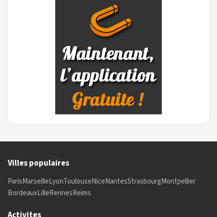
Villes populaires
Paris
Marseille
Lyon
Toulouse
Nice
Nantes
Strasbourg
Montpellier
Bordeaux
Lille
Rennes
Reims
Activites