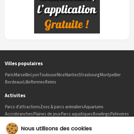
Villes populaires
Paris
Marseille
Lyon
Toulouse
Nice
Nantes
Strasbourg
Montpellier
Bordeaux
Lille
Rennes
Reims
Activites
Parcs d'attractions
Zoos & parcs animaliers
Aquariums
Accrobranches
Plaines de jeux
Parcs aquatiques
Bowlings
Patinoires
Informations
Nous utilisons des cookies