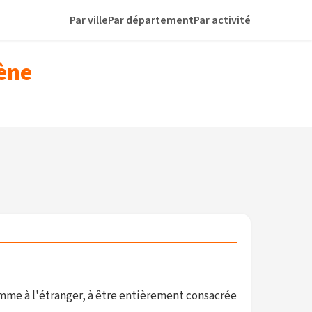
Par ville
Par département
Par activité
ène
omme à l'étranger, à être entièrement consacrée