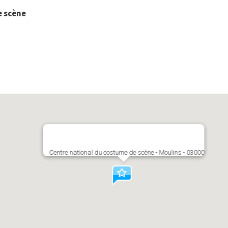
e scène
Centre national du costume de scène - Moulins - 03000