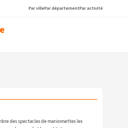
Par ville
Par département
Par activité
re
embre des spectacles de marionnettes les