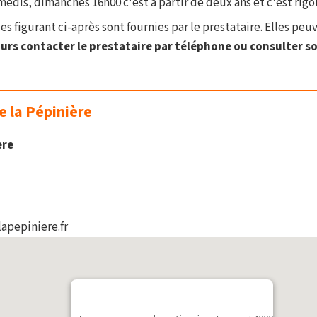
edis, dimanches 16h00 c'est a partir de deux ans et c'est rigolo
s figurant ci-après sont fournies par le prestataire. Elles peu
rs contacter le prestataire par téléphone ou consulter son
e la Pépinière
ère
apepiniere.fr