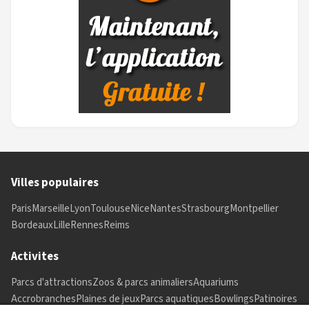
Villes populaires
Paris
Marseille
Lyon
Toulouse
Nice
Nantes
Strasbourg
Montpellier
Bordeaux
Lille
Rennes
Reims
Activites
Parcs d'attractions
Zoos & parcs animaliers
Aquariums
Accrobranches
Plaines de jeux
Parcs aquatiques
Bowlings
Patinoires