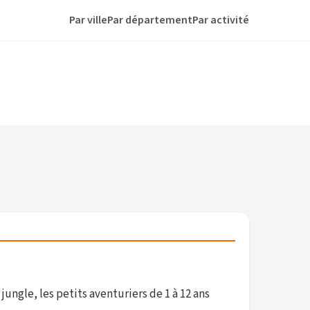
Par ville
Par département
Par activité
ungle, les petits aventuriers de 1 à 12 ans