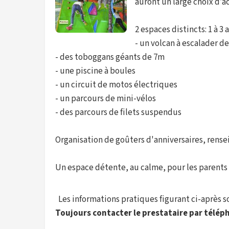
auront un large choix d’ac
2 espaces distincts: 1 à 3 a
- un volcan à escalader d
- des toboggans géants de 7m
- une piscine à boules
- un circuit de motos électriques
- un parcours de mini-vélos
- des parcours de filets suspendus
Organisation de goûters d'anniversaires, rensei
Un espace détente, au calme, pour les parents e
Les informations pratiques figurant ci-après son
Toujours contacter le prestataire par téléph