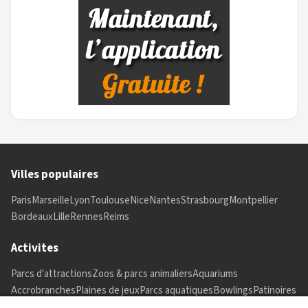
Villes populaires
Paris
Marseille
Lyon
Toulouse
Nice
Nantes
Strasbourg
Montpellier
Bordeaux
Lille
Rennes
Reims
Activites
Parcs d'attractions
Zoos & parcs animaliers
Aquariums
Accrobranches
Plaines de jeux
Parcs aquatiques
Bowlings
Patinoires