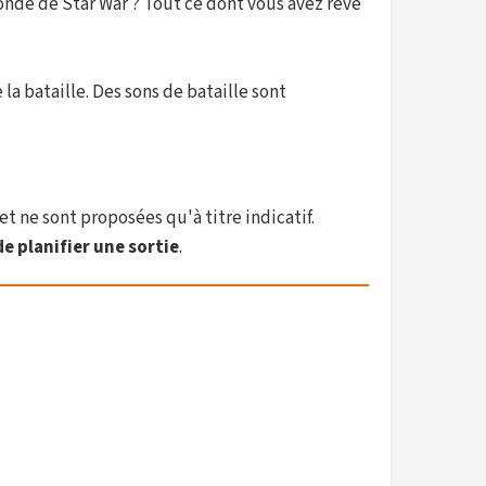
de de Star War ? Tout ce dont vous avez rêvé
la bataille. Des sons de bataille sont
et ne sont proposées qu'à titre indicatif.
e planifier une sortie
.