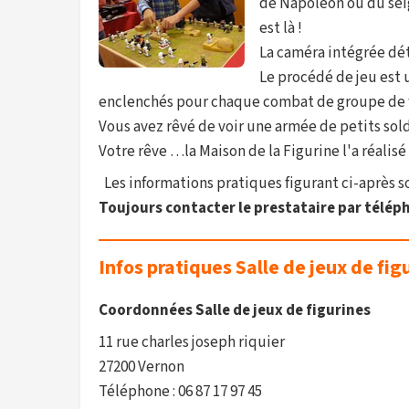
de Napoléon ou du sei
est là !
La caméra intégrée dé
Le procédé de jeu est u
enclenchés pour chaque combat de groupe de f
Vous avez rêvé de voir une armée de petits sold
Votre rêve …la Maison de la Figurine l'a réalisé 
Les informations pratiques figurant ci-après son
Toujours contacter le prestataire par téléph
Infos pratiques Salle de jeux de fig
Coordonnées Salle de jeux de figurines
11 rue charles joseph riquier
27200 Vernon
Téléphone : 06 87 17 97 45