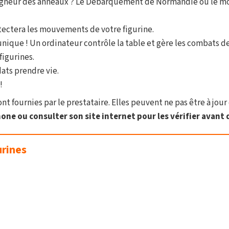
gneur des anneaux ? Le Débarquement de Normandie ou le mon
tectera les mouvements de votre figurine.
nique ! Un ordinateur contrôle la table et gère les combats de 
igurines.
ats prendre vie.
!
t fournies par le prestataire. Elles peuvent ne pas être à jour 
one ou consulter son site internet pour les vérifier avant d
urines