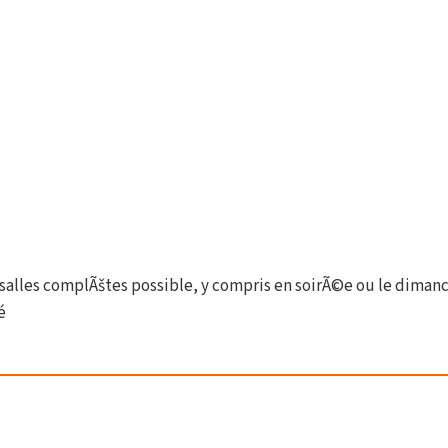
 salles complÃštes possible, y compris en soirÃ©e ou le diman
é