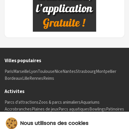
Villes populaires
Paris
Marseille
Lyon
Toulouse
Nice
Nantes
Strasbourg
Montpellier
Bordeaux
Lille
Rennes
Reims
Activites
Parcs d'attractions
Zoos & parcs animaliers
Aquariums
Accrobranches
Plaines de jeux
Parcs aquatiques
Bowlings
Patinoires
Informations
Nous utilisons des cookies