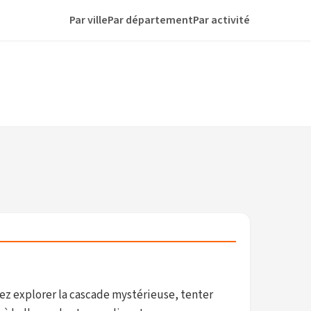
Par ville
Par département
Par activité
rez explorer la cascade mystérieuse, tenter