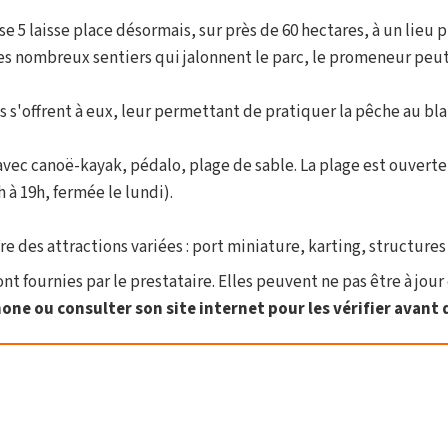
sse 5 laisse place désormais, sur près de 60 hectares, à un lie
 les nombreux sentiers qui jalonnent le parc, le promeneur peut
s s'offrent à eux, leur permettant de pratiquer la pêche au bla
 avec canoë-kayak, pédalo, plage de sable. La plage est ouverte
 à 19h, fermée le lundi).
fre des attractions variées : port miniature, karting, structures
t fournies par le prestataire. Elles peuvent ne pas être à jour 
one ou consulter son site internet pour les vérifier avant d