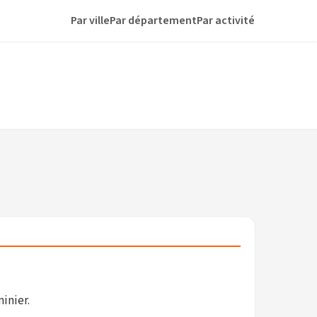
Par ville
Par département
Par activité
inier.