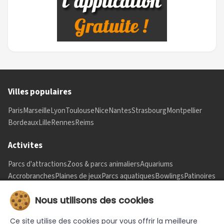
Villes populaires
Paris
Marseille
Lyon
Toulouse
Nice
Nantes
Strasbourg
Montpellier
Bordeaux
Lille
Rennes
Reims
Activites
Parcs d'attractions
Zoos & parcs animaliers
Aquariums
Accrobranches
Plaines de jeux
Parcs aquatiques
Bowlings
Patinoires
Informations
Nous utilisons des cookies
Nous contacter
Mentions legales
Ce site utilise des cookies pour vous offrir la meilleure