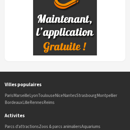
Villes populaires
Paris
Marseille
Lyon
Toulouse
Nice
Nantes
Strasbourg
Montpellier
Bordeaux
Lille
Rennes
Reims
Activites
Parcs d'attractions
Zoos & parcs animaliers
Aquariums