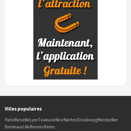
Villes populaires
Paris
Marseille
Lyon
Toulouse
Nice
Nantes
Strasbourg
Montpellier
Bordeaux
Lille
Rennes
Reims