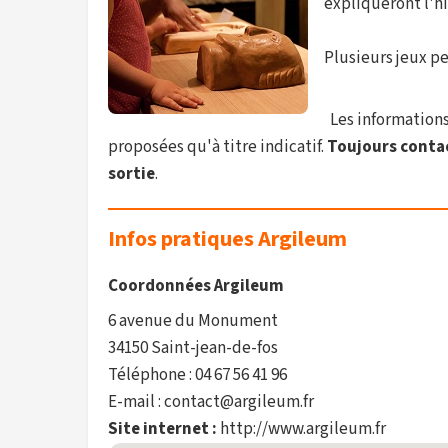
expliqueront l'hi
Plusieurs jeux p
Les informations 
proposées qu'à titre indicatif.
Toujours contact
sortie
.
Infos pratiques Argileum
Coordonnées Argileum
6 avenue du Monument
34150 Saint-jean-de-fos
Téléphone : 04 67 56 41 96
E-mail : contact@argileum.fr
Site internet :
http://www.argileum.fr