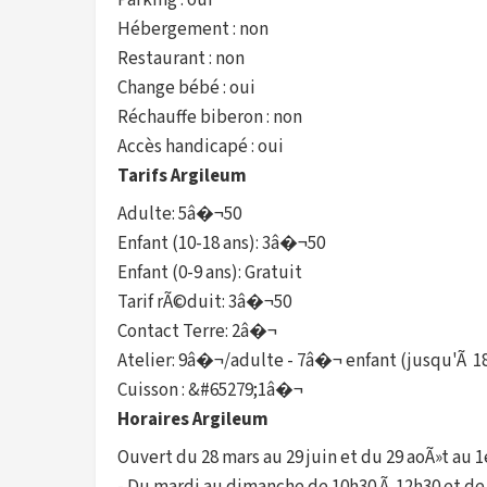
Parking : oui
Hébergement : non
Restaurant : non
Change bébé : oui
Réchauffe biberon : non
Accès handicapé : oui
Tarifs Argileum
Adulte: 5â�¬50
Enfant (10-18 ans): 3â�¬50
Enfant (0-9 ans): Gratuit
Tarif rÃ©duit: 3â�¬50
Contact Terre: 2â�¬
Atelier: 9â�¬/adulte - 7â�¬ enfant (jusqu'Ã 18
Cuisson : &#65279;1â�¬
Horaires Argileum
Ouvert du 28 mars au 29 juin et du 29 aoÃ»t au 