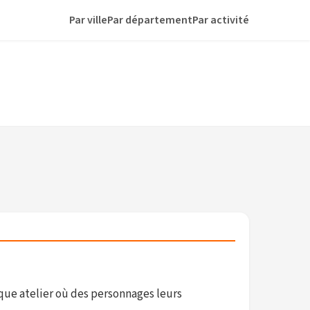
Par ville
Par département
Par activité
que atelier où des personnages leurs