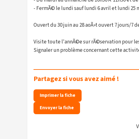
- Du mardi au dimanche de 10h30 Ã 12h30 et de
- FermÃ© le lundi sauf lundi 6 avril et lundi 25 
Ouvert du 30 juin au 28 aoÃ»t ouvert 7 jours/7 d
Visite toute l'annÃ©e sur rÃ©servation pour le
Signaler un problème concernant cette activit
Partagez si vous avez aimé !
Imprimer la fiche
Envoyer la fiche
V