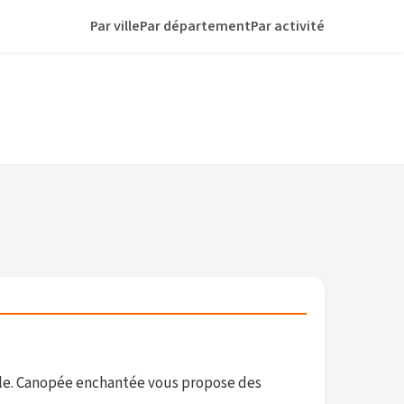
Par ville
Par département
Par activité
viale. Canopée enchantée vous propose des