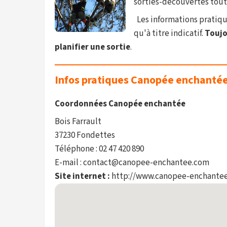
sorties-découvertes tout 
Les informations pratique
qu'à titre indicatif.
Toujou
planifier une sortie
.
Infos pratiques Canopée enchanté
Coordonnées Canopée enchantée
Bois Farrault
37230 Fondettes
Téléphone : 02 47 420 890
E-mail : contact@canopee-enchantee.com
Site internet :
http://www.canopee-enchante