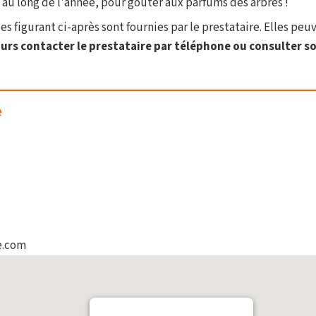
au long de l'année, pour goûter aux parfums des arbres !
s figurant ci-après sont fournies par le prestataire. Elles peu
rs contacter le prestataire par téléphone ou consulter son
e
e.com