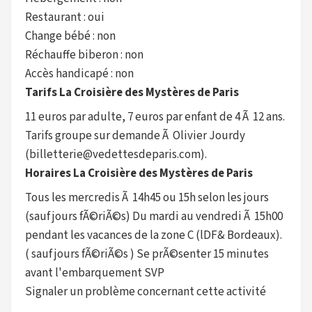
Restaurant : oui
Change bébé : non
Réchauffe biberon : non
Accès handicapé : non
Tarifs La Croisière des Mystères de Paris
11 euros par adulte, 7 euros par enfant de 4 Ã 12 ans.
Tarifs groupe sur demande Ã Olivier Jourdy
(billetterie@vedettesdeparis.com).
Horaires La Croisière des Mystères de Paris
Tous les mercredis Ã 14h45 ou 15h selon les jours
(sauf jours fÃ©riÃ©s) Du mardi au vendredi Ã 15h00
pendant les vacances de la zone C (lDF& Bordeaux).
( sauf jours fÃ©riÃ©s ) Se prÃ©senter 15 minutes
avant l'embarquement SVP
Signaler un problème concernant cette activité