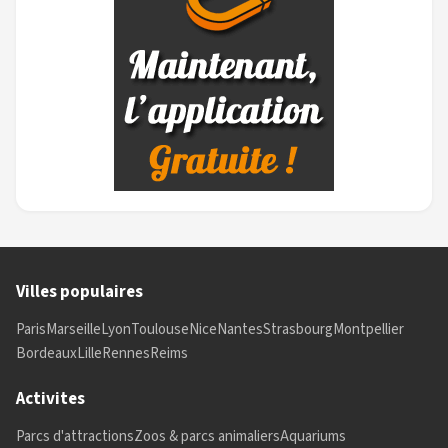
Villes populaires
Paris
Marseille
Lyon
Toulouse
Nice
Nantes
Strasbourg
Montpellier
Bordeaux
Lille
Rennes
Reims
Activites
Parcs d'attractions
Zoos & parcs animaliers
Aquariums