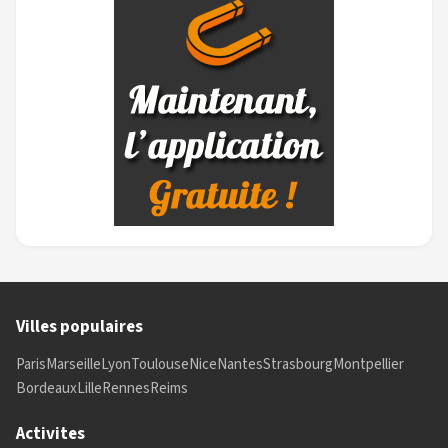
Villes populaires
Paris
Marseille
Lyon
Toulouse
Nice
Nantes
Strasbourg
Montpellier
Bordeaux
Lille
Rennes
Reims
Activites