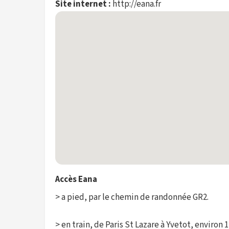
Site internet :
http://eana.fr
Accès Eana
> a pied, par le chemin de randonnée GR2.
> en train, de Paris St Lazare à Yvetot, environ 1