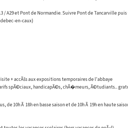
A13 / A29 et Pont de Normandie. Suivre Pont de Tancarville puis
caudebec-en-caux)
visite + accÃšs aux expositions temporaires de l'abbaye
tarifs spÃ©ciaux, handicapÃ©s, chÃ�meurs, Ã©tudiants... gratui
, de 10h Ã 18h en basse saison et de 10h Ã 19h en haute saison