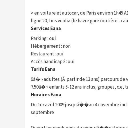
> en voiture et autocar, de Paris environ 1h45 
ligne 20, bus veolia (le havre gare routière - 
Services Eana
Parking : oui
Hébergement : non
Restaurant : oui
Accès handicapé : oui
Tarifs Eana
9â�¬ adultes (Ã partir de 13 ans) parcours de 
7.50â�¬ enfants 5-12 ans inclus, groupes, c.e, 
Horaires Eana
Du 1er avril 2009 jusquâ��au 4 novembre inclus
septembre