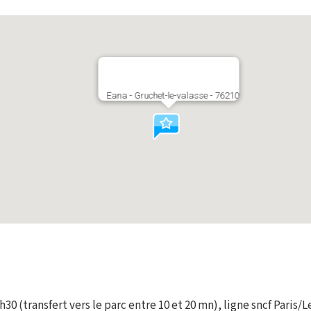
Eana - Gruchet-le-valasse - 76210
h30 (transfert vers le parc entre 10 et 20 mn), ligne sncf Paris/L