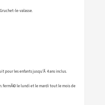
 Gruchet-le-valasse.
t pour les enfants jusqu'Ã 4 ans inclus.
. fermÃ© le lundi et le mardi tout le mois de