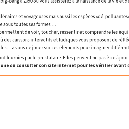
big-bang à 2050 où vous assisterez à la naissance de la vie et d
lénaires et voyageuses mais aussi les espèces «dé-polluantes»
ie sous toutes ses formes …
 permettent de voir, toucher, ressentir et comprendre les équ
où des caissons interactifs et ludiques vous proposent de réflé
es… a vous de jouer sur ces éléments pour imaginer différents
t fournies par le prestataire. Elles peuvent ne pas être à jour 
one ou consulter son site internet pour les vérifier avant d