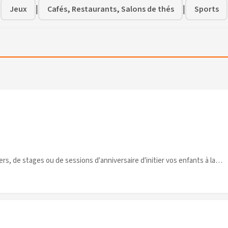
|
|
|
Jeux
Cafés, Restaurants, Salons de thés
Sports
rs, de stages ou de sessions d'anniversaire d'initier vos enfants à la
Numériques, le design et la (...)