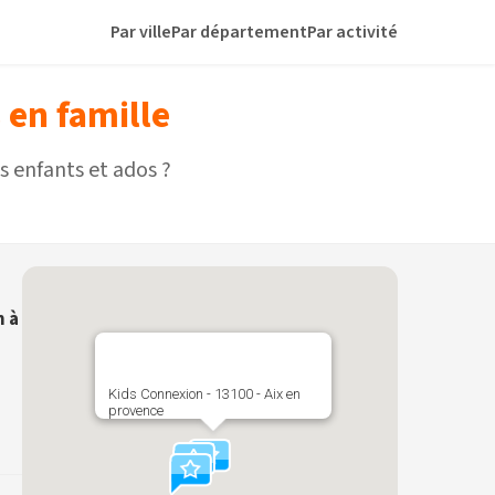
Par ville
Par département
Par activité
 en famille
 enfants et ados ?
m à
Kids Connexion - 13100 - Aix en
provence