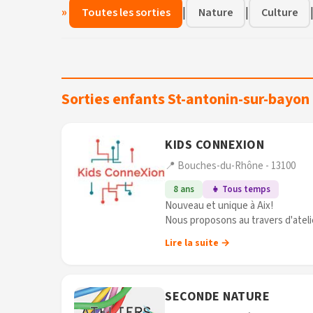
»
|
|
Toutes les sorties
Nature
Culture
Sorties enfants St-antonin-sur-bayon
KIDS CONNEXION
📍 Bouches-du-Rhône - 13100
8 ans
👧 Tous temps
Nouveau et unique à Aix!
Nous proposons au travers d'atelie
robotique, l'électronique, les Arts 
Lire la suite →
SECONDE NATURE