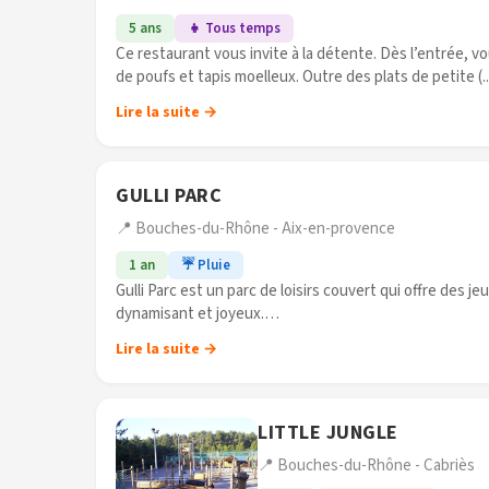
5 ans
👧 Tous temps
Ce restaurant vous invite à la détente. Dès l’entrée, 
de poufs et tapis moelleux. Outre des plats de petite (..
Lire la suite →
GULLI PARC
📍 Bouches-du-Rhône - Aix-en-provence
1 an
☔ Pluie
Gulli Parc est un parc de loisirs couvert qui offre des j
dynamisant et joyeux.
A Gulli Parc, on fête les anniversaires et (...)
Lire la suite →
LITTLE JUNGLE
📍 Bouches-du-Rhône - Cabriès