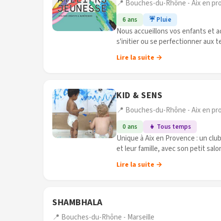
📍 Bouches-du-Rhône - Aix en pr
6 ans
☔ Pluie
Nous accueillons vos enfants et a
s'initier ou se perfectionner aux t
Lire la suite →
KID & SENS
📍 Bouches-du-Rhône - Aix en pr
0 ans
👧 Tous temps
Unique à Aix en Provence : un club 
et leur famille, avec son petit sa
Au programme (...)
Lire la suite →
SHAMBHALA
📍 Bouches-du-Rhône - Marseille